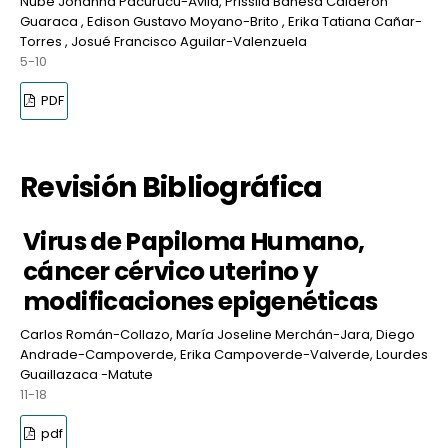
Nube Johanna Pacurucu-Ávila, Prissila Banesa Calderón
Guaraca , Edison Gustavo Moyano-Brito , Erika Tatiana Cañar-
Torres , Josué Francisco Aguilar-Valenzuela
5-10
PDF
Revisión Bibliográfica
Virus de Papiloma Humano,
cáncer cérvico uterino y
modificaciones epigenéticas
Carlos Román-Collazo, María Joseline Merchán-Jara, Diego
Andrade-Campoverde, Erika Campoverde-Valverde, Lourdes
Guaillazaca -Matute
11-18
pdf