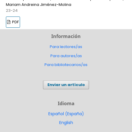
Mariam Andreina Jiménez-Molina
23-24
PDF
Información
Para lectores/as
Para autores/as
Para bibliotecarios/as
Enviar un artículo
Idioma
Español (España)
English