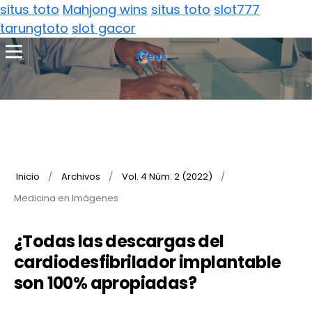
situs toto
Mahjong wins
situs toto
slot777
tarungtoto
slot gacor
Inicio
/
Archivos
/
Vol. 4 Núm. 2 (2022)
/
Medicina en Imágenes
¿Todas las descargas del
cardiodesfibrilador implantable
son 100% apropiadas?