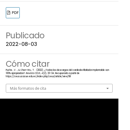
PDF
Publicado
2022-08-03
Cómo citar
Puche , V. ., & Chen-Wu , T. . (2022). ¿Todas las descargas del cardiodesfibrilador implantable son
100% apropiadas?.
Revista CEUS
,
4
(2), 33–34. Recuperado a partir de
https://ceus.ucacue.edu.ec/index.php/ceus/article/view/99
Más formatos de cita
Número
Vol. 4 Núm. 2 (2022)