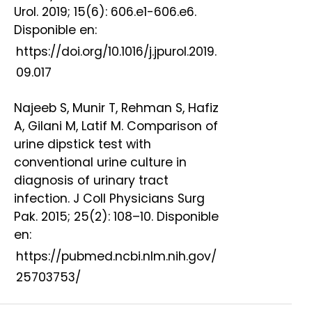
Urol. 2019; 15(6): 606.e1-606.e6.
Disponible en:
https://doi.org/10.1016/j.jpurol.2019.
09.017
Najeeb S, Munir T, Rehman S, Hafiz
A, Gilani M, Latif M. Comparison of
urine dipstick test with
conventional urine culture in
diagnosis of urinary tract
infection. J Coll Physicians Surg
Pak. 2015; 25(2): 108–10. Disponible
en:
https://pubmed.ncbi.nlm.nih.gov/
25703753/