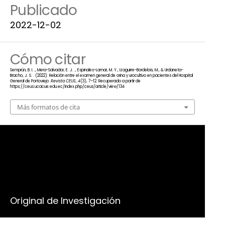
Publicado
2022-12-02
Cómo citar
Semprún, B. I. ., Mera-Salvador, E. J. ., Espinales-Lamar, M. Y., Izaguirre-Bordelois, M., & Urdaneta-
Bracho, J. S. . (2022). Relación entre el examen general de orina y urocultivo en pacientes del Hospital
General de Portoviejo.
Revista CEUS
,
4
(3), 7–12. Recuperado a partir de
https://ceus.ucacue.edu.ec/index.php/ceus/article/view/134
Más formatos de cita
Número
Vol. 4 Núm. 3 (2022)
Sección
Original de Investigación