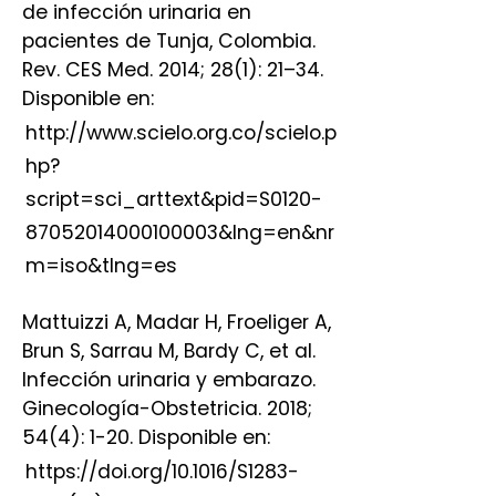
de infección urinaria en
pacientes de Tunja, Colombia.
Rev. CES Med. 2014; 28(1): 21–34.
Disponible en:
http://www.scielo.org.co/scielo.p
hp?
script=sci_arttext&pid=S0120-
87052014000100003&lng=en&nr
m=iso&tlng=es
Mattuizzi A, Madar H, Froeliger A,
Brun S, Sarrau M, Bardy C, et al.
Infección urinaria y embarazo.
Ginecología-Obstetricia. 2018;
54(4): 1-20. Disponible en:
https://doi.org/10.1016/S1283-