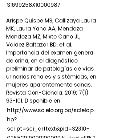
S1699258X10000987
Arispe Quispe MS, Callizaya Laura
MK, Laura Yana AA, Mendoza
Mendoza MZ, Mixto Cano JL,
Valdez Baltazar BD, et al.
Importancia del examen general
de orina, en el diagnóstico
preliminar de patologías de vías
urinarias renales y sistémicas, en
mujeres aparentemente sanas.
Revista Con-Ciencia. 2019; 7(1)
93-101. Disponible en:
http://www.scielo.org.bo/scielo.p
hp?
script=sci_arttext&pid=S2310-
02652019000100009#:~:text=El%2