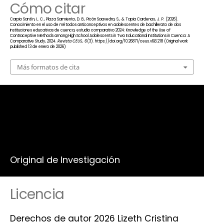
Cómo citar
Carpio Santín, L. C., Plaza Sarmiento, D. B., Picón Saavedra, S., & Tapia Cardenas, J. P. (2026).
Conocimiento en el uso de métodos anticonceptivos en adolescentes de bachillerato de dos
instituciones educativas de cuenca, estudio comparativo 2024: Knowledge of the Use of
Contraceptive Methods among High School Adolescents in Two Educational Institutions in Cuenca: A
Comparative Study, 2024.
Revista CEUS
,
6
(3). https://doi.org/10.26871/ceus.v6i3.218 (Original work
published 13 de enero de 2026)
Más formatos de cita
Número
Vol. 6 Núm. 3 (2024): ARCHIVO
Sección
Original de Investigación
Licencia
Derechos de autor 2026 Lizeth Cristina