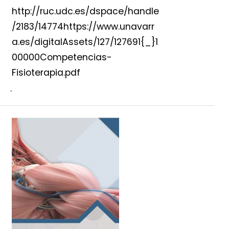
http://ruc.udc.es/dspace/handle
/2183/14774https://www.unavarr
a.es/digitalAssets/127/127691{_}1
00000Competencias-
Fisioterapia.pdf
.