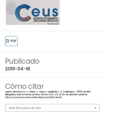
PDF
Publicado
2019-04-18
Cómo citar
Aspiazu-Hinostroza, K. A., Solano, X., Suqui, E., Suquilanda, F., & Tuquiñagua, L. (2019). Revisión
Bibliográfica sobre la Fibrosis Quística.
Revista CEUS
,
1
(1), 19–24. Recuperado a partir de
https://ceus.ucacue.edu.ec/index.php/ceus/article/view/6
Más formatos de cita