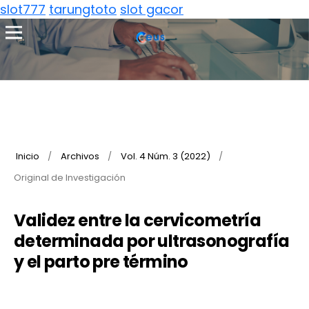
slot777
tarungtoto
slot gacor
Inicio
/
Archivos
/
Vol. 4 Núm. 3 (2022)
/
Original de Investigación
Validez entre la cervicometría
determinada por ultrasonografía
y el parto pre término