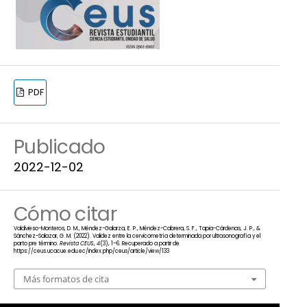
PDF
Publicado
2022-12-02
Cómo citar
Valdivieso-Monteros, D. M., Méndez-Galarza, E. P., Méndez-Cabrera, S. F., Tapia-Cárdenas, J. P., &
Sánchez-Salazar, G. M. (2022). Validez entre la cervicometría determinada por ultrasonografía y el
parto pre término.
Revista CEUS
,
4
(3), 1–6. Recuperado a partir de
https://ceus.ucacue.edu.ec/index.php/ceus/article/view/133
Más formatos de cita