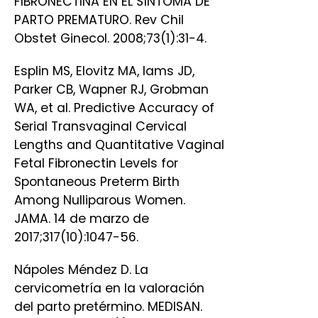
FIBRONECTINA EN EL SÍNTOMA DE
PARTO PREMATURO. Rev Chil
Obstet Ginecol. 2008;73(1):31-4.
Esplin MS, Elovitz MA, Iams JD,
Parker CB, Wapner RJ, Grobman
WA, et al. Predictive Accuracy of
Serial Transvaginal Cervical
Lengths and Quantitative Vaginal
Fetal Fibronectin Levels for
Spontaneous Preterm Birth
Among Nulliparous Women.
JAMA. 14 de marzo de
2017;317(10):1047-56.
Nápoles Méndez D. La
cervicometría en la valoración
del parto pretérmino. MEDISAN.