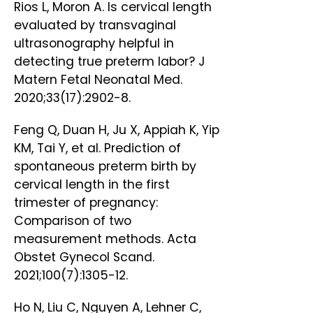
Rios L, Moron A. Is cervical length
evaluated by transvaginal
ultrasonography helpful in
detecting true preterm labor? J
Matern Fetal Neonatal Med.
2020;33(17):2902-8.
Feng Q, Duan H, Ju X, Appiah K, Yip
KM, Tai Y, et al. Prediction of
spontaneous preterm birth by
cervical length in the first
trimester of pregnancy:
Comparison of two
measurement methods. Acta
Obstet Gynecol Scand.
2021;100(7):1305-12.
Ho N, Liu C, Nguyen A, Lehner C,