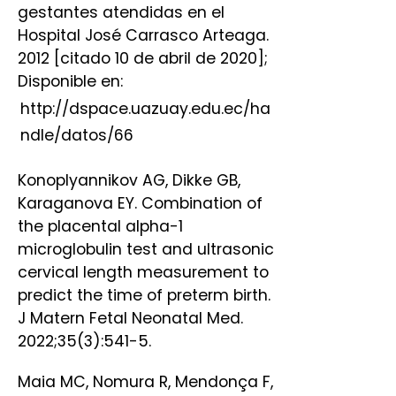
gestantes atendidas en el
Hospital José Carrasco Arteaga.
2012 [citado 10 de abril de 2020];
Disponible en:
http://dspace.uazuay.edu.ec/ha
ndle/datos/66
Konoplyannikov AG, Dikke GB,
Karaganova EY. Combination of
the placental alpha-1
microglobulin test and ultrasonic
cervical length measurement to
predict the time of preterm birth.
J Matern Fetal Neonatal Med.
2022;35(3):541-5.
Maia MC, Nomura R, Mendonça F,