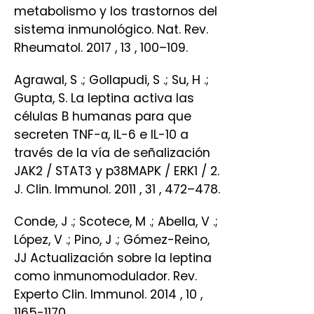
metabolismo y los trastornos del
sistema inmunológico. Nat. Rev.
Rheumatol. 2017 , 13 , 100–109.
Agrawal, S .; Gollapudi, S .; Su, H .;
Gupta, S. La leptina activa las
células B humanas para que
secreten TNF-α, IL-6 e IL-10 a
través de la vía de señalización
JAK2 / STAT3 y p38MAPK / ERK1 / 2.
J. Clin. Immunol. 2011 , 31 , 472–478.
Conde, J .; Scotece, M .; Abella, V .;
López, V .; Pino, J .; Gómez-Reino,
JJ Actualización sobre la leptina
como inmunomodulador. Rev.
Experto Clin. Immunol. 2014 , 10 ,
1165-1170.