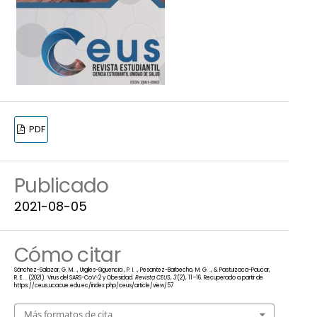
PDF
Publicado
2021-08-05
Cómo citar
Sánchez-Salazar, G. M. ., Urgiles-Siguencia , P. I. ., Pesantez-Barbecho, M. G. ., & Pastuizaca-Paucar,
R. E. . (2021). Virus del SARS-CoV-2 y Obesidad.
Revista CEUS
,
3
(2), 11–16. Recuperado a partir de
https://ceus.ucacue.edu.ec/index.php/ceus/article/view/57
Más formatos de cita