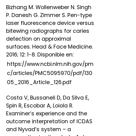
Bizhang M. Wollenweber N. Singh
P. Danesh G. Zimmer S. Pen-type
laser fluorescence device versus
bitewing radiographs for caries
detection on approximal
surfaces. Head & Face Medicine.
2016; 12: 1-8. Disponible en:
https://www.ncbi.nlm.nih.gov/pm
c/articles/PMC5095970/pdf/130
05_2016_Article_126.pdf
Costa V, Bussaneli D, Da Silva E,
Spin R, Escobar A, Loiola R.
Examiner’s experience and the
outcome interpretation of ICDAS
and Nyvad’s system – a