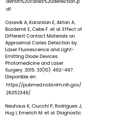
dentin%20caries%20detection..p
df
Ozsevik A, Kararslan E, Aktan A,
Bozdemir E, Cebe F. et al. Effect of
Different Contact Materials on
Approximal Caries Detection by
Laser Fluorescence and Light-
Emitting Diode Devices.
Photomedicine and Laser
Surgery. 2015; 33(10): 492–497.
Disponible en:
https://pubmed.ncbi.nlm.nih.gov/
26352346/
Neuhaus K, Ciucchi P, Rodrigues J,
Hug I, Emerich M. et al. Diagnostic