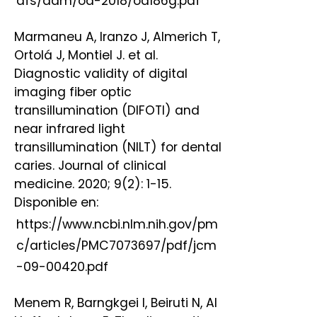
dfs/adm/od-2018/od186g.pdf
Marmaneu A, Iranzo J, Almerich T,
Ortolá J, Montiel J. et al.
Diagnostic validity of digital
imaging fiber optic
transillumination (DIFOTI) and
near infrared light
transillumination (NILT) for dental
caries. Journal of clinical
medicine. 2020; 9(2): 1-15.
Disponible en:
https://www.ncbi.nlm.nih.gov/pm
c/articles/PMC7073697/pdf/jcm
-09-00420.pdf
Menem R, Barngkgei I, Beiruti N, Al