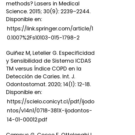
methods? Lasers in Medical
Science. 2015; 30(9): 2239–2244.
Disponible en:
https://link.springer.com/article/1
0.1007%2Fs10103-015-1798-2
Guiñez M, Letelier G. Especificidad
y Sensibilidad de Sistema ICDAS
TM versus Índice COPD en la
Detección de Caries. Int. J.
Odontostomat. 2020; 14(1): 12-18.
Disponible en:
https://scielo.conicyt.cl/pdf/ijodo
ntos/v14n1/0718-381X-ijodontos-
14-01-00012.pdf
Campus G, Cocco F, Ottolenghi L,