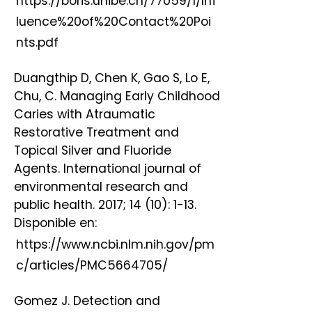
https://boris.unibe.ch/77059/1/Inf
luence%20of%20Contact%20Poi
nts.pdf
Duangthip D, Chen K, Gao S, Lo E,
Chu, C. Managing Early Childhood
Caries with Atraumatic
Restorative Treatment and
Topical Silver and Fluoride
Agents. International journal of
environmental research and
public health. 2017; 14 (10): 1-13.
Disponible en:
https://www.ncbi.nlm.nih.gov/pm
c/articles/PMC5664705/
Gomez J. Detection and