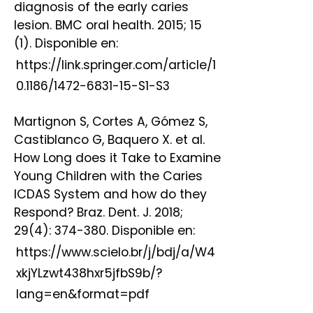
diagnosis of the early caries
lesion. BMC oral health. 2015; 15
(1). Disponible en:
https://link.springer.com/article/1
0.1186/1472-6831-15-S1-S3
Martignon S, Cortes A, Gómez S,
Castiblanco G, Baquero X. et al.
How Long does it Take to Examine
Young Children with the Caries
ICDAS System and how do they
Respond? Braz. Dent. J. 2018;
29(4): 374-380. Disponible en:
https://www.scielo.br/j/bdj/a/W4
xkjYLzwt438hxr5jfbS9b/?
lang=en&format=pdf