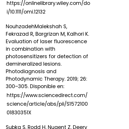
https://onlinelibrary.wiley.com/do
i/10.1111/omi.12132
NouhzadehMalekshah S,
Fekrazad R, Bargrizan M, Kalhori K.
Evaluation of laser fluorescence
in combination with
photosensitizers for detection of
demineralized lesions.
Photodiagnosis and
Photodynamic Therapy. 2019; 26:
300–305. Disponible en:
https://www.sciencedirect.com/
science/article/abs/pii/S1572100
01830351X
Subka S, Rodd H, Nugent Z, Deery