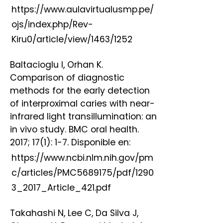
https://www.aulavirtualusmp.pe/
ojs/index.php/Rev-
Kiru0/article/view/1463/1252
Baltacioglu I, Orhan K.
Comparison of diagnostic
methods for the early detection
of interproximal caries with near-
infrared light transillumination: an
in vivo study. BMC oral health.
2017; 17(1): 1-7. Disponible en:
https://www.ncbi.nlm.nih.gov/pm
c/articles/PMC5689175/pdf/1290
3_2017_Article_421.pdf
Takahashi N, Lee C, Da Silva J,