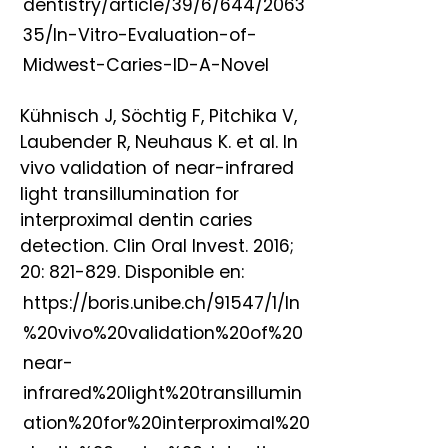
dentistry/article/39/6/644/2063
35/In-Vitro-Evaluation-of-
Midwest-Caries-ID-A-Novel
Kühnisch J, Söchtig F, Pitchika V,
Laubender R, Neuhaus K. et al. In
vivo validation of near-infrared
light transillumination for
interproximal dentin caries
detection. Clin Oral Invest. 2016;
20: 821-829. Disponible en:
https://boris.unibe.ch/91547/1/In
%20vivo%20validation%20of%20
near-
infrared%20light%20transillumin
ation%20for%20interproximal%20