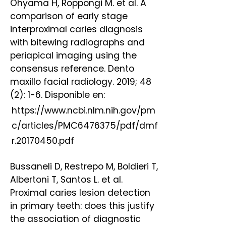
Ohyama H, Roppongi M. et al. A
comparison of early stage
interproximal caries diagnosis
with bitewing radiographs and
periapical imaging using the
consensus reference. Dento
maxillo facial radiology. 2019; 48
(2): 1-6. Disponible en:
https://www.ncbi.nlm.nih.gov/pm
c/articles/PMC6476375/pdf/dmf
r.20170450.pdf
Bussaneli D, Restrepo M, Boldieri T,
Albertoni T, Santos L. et al.
Proximal caries lesion detection
in primary teeth: does this justify
the association of diagnostic