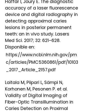
Haffar I, Joury E. The diagnostic
accuracy of a laser fluorescence
device and digital radiography in
detecting approximal caries
lesions in posterior permanent
teeth: an in vivo study. Lasers
Med Sci. 2017; 32: 621–628.
Disponible en:
https://www.ncbi.nlm.nih.gov/pm
c/articles/PMC5360861/pdf/10103
_2017_Article_2157.pdf
Laitala M, Piipari L, Sämpi N,
Korhonen M, Pesonen P. et al.
Validity of Digital Imaging of
Fiber-Optic Transillumination in
Caries Detection on Proximal