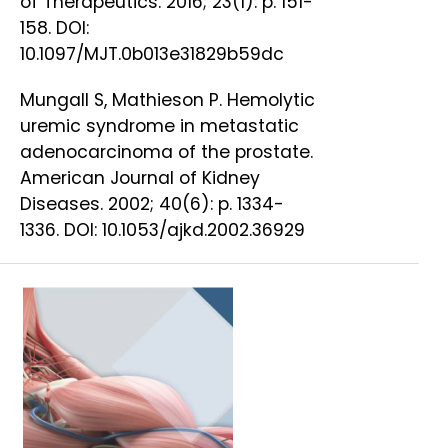
of Therapeutics. 2016; 23(1): p. 151-
158. DOI:
10.1097/MJT.0b013e31829b59dc
Mungall S, Mathieson P. Hemolytic
uremic syndrome in metastatic
adenocarcinoma of the prostate.
American Journal of Kidney
Diseases. 2002; 40(6): p. 1334-
1336. DOI: 10.1053/ajkd.2002.36929