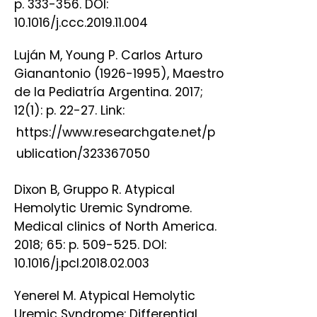
p. 333-356. DOI:
10.1016/j.ccc.2019.11.004
Luján M, Young P. Carlos Arturo
Gianantonio (1926-1995), Maestro
de la Pediatría Argentina. 2017;
12(1): p. 22-27. Link:
https://www.researchgate.net/p
ublication/323367050
Dixon B, Gruppo R. Atypical
Hemolytic Uremic Syndrome.
Medical clinics of North America.
2018; 65: p. 509-525. DOI:
10.1016/j.pcl.2018.02.003
Yenerel M. Atypical Hemolytic
Uremic Syndrome: Differential