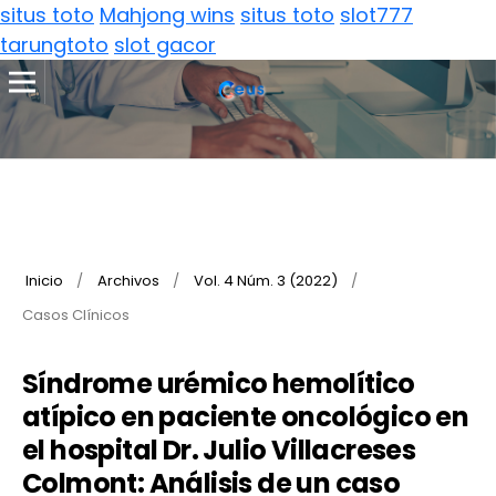
situs toto
Mahjong wins
situs toto
slot777
tarungtoto
slot gacor
Inicio
/
Archivos
/
Vol. 4 Núm. 3 (2022)
/
Casos Clínicos
Síndrome urémico hemolítico
atípico en paciente oncológico en
el hospital Dr. Julio Villacreses
Colmont: Análisis de un caso