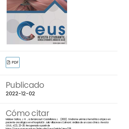
PDF
Publicado
2022-12-02
Cómo citar
Malave-Saltos, J. R. ., & Betancourt-Castellanos, L. . (2022). Síndrome urémico hemolítico atípico en
paciente oncológico en el hospital Dr. Julio Villacreses Colmont: Análisis de un caso clínico.
Revista
CEUS
,
4
(3), 23–26. Recuperado a partir de
https://ceus.ucacue.edu.ec/index.php/ceus/article/view/136