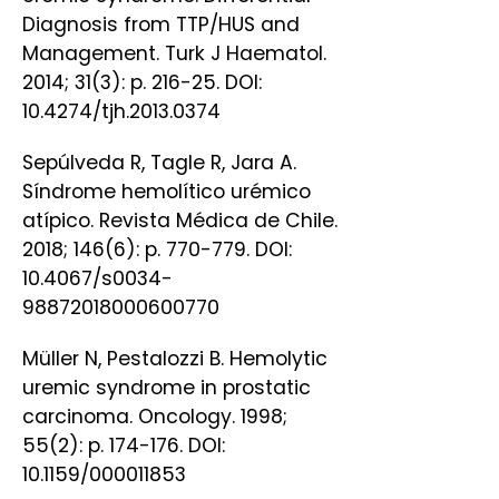
Diagnosis from TTP/HUS and
Management. Turk J Haematol.
2014; 31(3): p. 216-25. DOI:
10.4274/tjh.2013.0374
Sepúlveda R, Tagle R, Jara A.
Síndrome hemolítico urémico
atípico. Revista Médica de Chile.
2018; 146(6): p. 770-779. DOI:
10.4067/s0034-
98872018000600770
Müller N, Pestalozzi B. Hemolytic
uremic syndrome in prostatic
carcinoma. Oncology. 1998;
55(2): p. 174-176. DOI:
10.1159/000011853