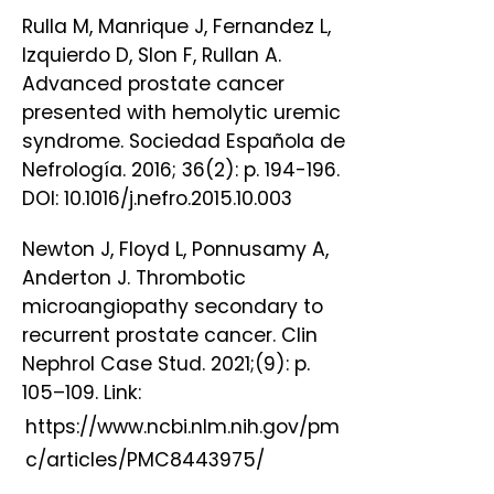
Rulla M, Manrique J, Fernandez L,
Izquierdo D, Slon F, Rullan A.
Advanced prostate cancer
presented with hemolytic uremic
syndrome. Sociedad Española de
Nefrología. 2016; 36(2): p. 194-196.
DOI: 10.1016/j.nefro.2015.10.003
Newton J, Floyd L, Ponnusamy A,
Anderton J. Thrombotic
microangiopathy secondary to
recurrent prostate cancer. Clin
Nephrol Case Stud. 2021;(9): p.
105–109. Link:
https://www.ncbi.nlm.nih.gov/pm
c/articles/PMC8443975/