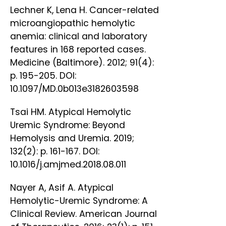
Lechner K, Lena H. Cancer-related
microangiopathic hemolytic
anemia: clinical and laboratory
features in 168 reported cases.
Medicine (Baltimore). 2012; 91(4):
p. 195-205. DOI:
10.1097/MD.0b013e3182603598
Tsai HM. Atypical Hemolytic
Uremic Syndrome: Beyond
Hemolysis and Uremia. 2019;
132(2): p. 161-167. DOI:
10.1016/j.amjmed.2018.08.011
Nayer A, Asif A. Atypical
Hemolytic-Uremic Syndrome: A
Clinical Review. American Journal